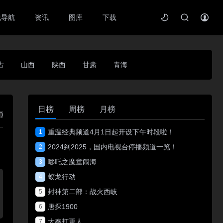
线导航
资讯
图库
下载
古
山西
陕西
甘肃
青海
日榜
周榜
月榜
7
)
重温经典频道4月1日起开设下午时段啦！
1
2024到2025，国内电视台停播频道一览！
2
哪吒之魔童闹海
3
蛟龙行动
4
封神第二部：战火西岐
5
唐探1900
6
大奉打更人
7