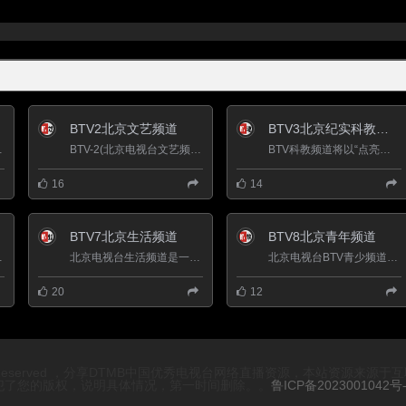
BTV2北京文艺频道
BTV3北京纪实科教频道
日上星。1982年，新闻...
BTV-2(北京电视台文艺频道)以“传播时代强音 服务首都百姓”为宗旨，始终坚持正确的舆论导向，最大程度发掘已有...
BTV科教频道将以“点亮智慧人生”作为整个频道的核心理念，把“点亮”作为关键词，将“智慧”和“人生”贯穿到...
16
14
BTV7北京生活频道
BTV8北京青年频道
影视精品，展示多姿多...
北京电视台生活频道是一个都市平民为目标观众的频道，节目主要从衣食住行到心里、情感、知识生活等多方位服务...
北京电视台BTV青少频道（Children’s Channel）定位于“立足教育、弘扬公益、重在参与、时尚创新”，拓展传播空间...
20
12
ights Reserved ，分享DTMB中国优秀电视台网络直播资源，本站
犯了您的版权，说明具体情况，第一时间删除。。
鲁ICP备2023001042号