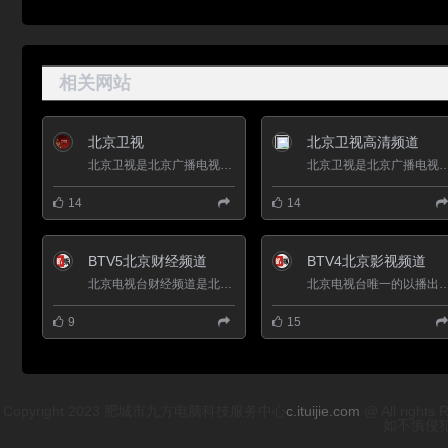
相关网站
北京卫视
北京卫视高清频道
北京卫视是北京广播电视台旗下的综合卫星电视频道。1979年5月16日正式播出，于1998年1月1日上星。 1982年，新闻...
北京卫视是北京广播电视台旗下的综合卫星电视频道。1979年5月16日正式播出，于1998年1月1
14
14
BTV5北京财经频道
BTV4北京影视频道
北京电视台财经频道是北京电视台唯一一套财经频道，也是一个以传播财经知识、解析经济热点、服务北京观众理财...
北京电视台唯一的以播出影视剧为主体的频道。全天24小时不间断播出精彩影视剧，汇集国内外
9
15
Copyright 2023 肥城市九方电脑科技服务中心
c.ituijie.com
@ All r
如不慎侵