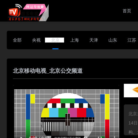
首页
全部
央视
北京
上海
天津
山东
江苏
北京移动电视_北京公交频道
北京
14
构。