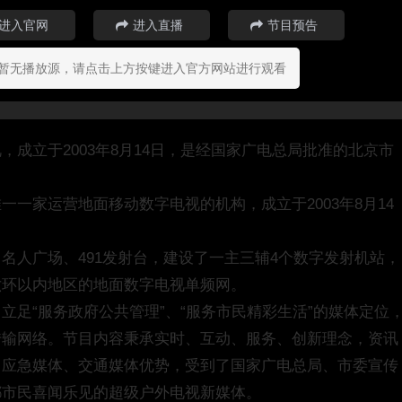
进入官网
进入直播
节目预告
暂无播放源，请点击上方按键进入官方网站进行观看
成立于2003年8月14日，是经国家广电总局批准的北京市
一家运营地面移动数字电视的机构，成立于2003年8月14
名人广场、491发射台，建设了一主三辅4个数字发射机站，
六环以内地区的地面数字电视单频网。
足“服务政府公共管理”、“服务市民精彩生活”的媒体定位
传输网络。节目内容秉承实时、互动、服务、创新理念，资讯
、应急媒体、交通媒体优势，受到了国家广电总局、市委宣传
都市民喜闻乐见的超级户外电视新媒体。