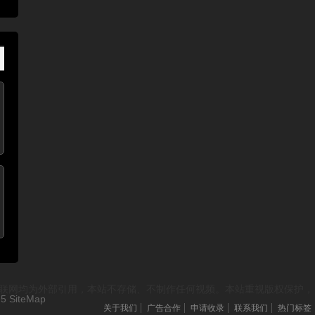
资源来源于互联网均为外部引用，本站不存储、不制作任何视频。本站重视版权保护，
-5
SiteMap
关于我们
广告合作
申请收录
联系我们
热门标签