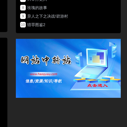
玫瑰的故事
8
异人之下之决战!碧游村
9
猎罪图鉴2
10
，