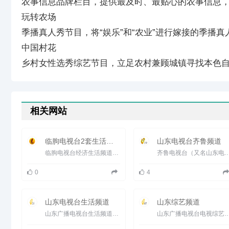
农事信息品牌栏目，提供最及时、最贴心的农事信息
玩转农场
季播真人秀节目，将“娱乐”和“农业”进行嫁接的季播真
中国村花
乡村女性选秀综艺节目，立足农村兼顾城镇寻找本色
相关网站
临朐电视台2套生活频道
山东电视台齐鲁频道
临朐电视台经济生活频道，集本地新闻、生活、文化、经济、原创影音节目为一体，以权威的时政报道、贴近百姓生活...
齐鲁电视台（又名山东电视台齐鲁频道）是1995年1月1日开播的综合电视频道，以卫星（齐鲁频道并没
0
4
山东电视台生活频道
山东综艺频道
山东广播电视台生活频道（频道呼号：SDTV-5）是山东广播电视台旗下的生活地面电视频道，开播于1995年7月1日。 2005...
山东广播电视台电视综艺频道（频道呼号：SDTV-4）是山东广播电视台旗下的电视频道之一，开播于199