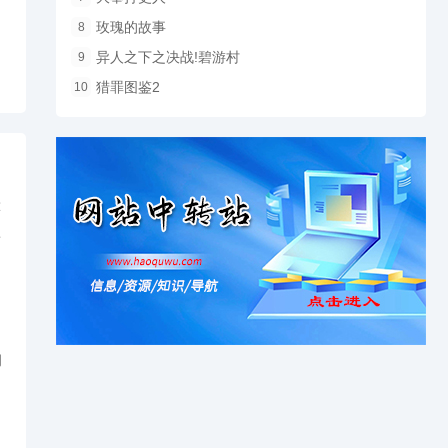
玫瑰的故事
8
异人之下之决战!碧游村
9
猎罪图鉴2
10
，
筹
新
的