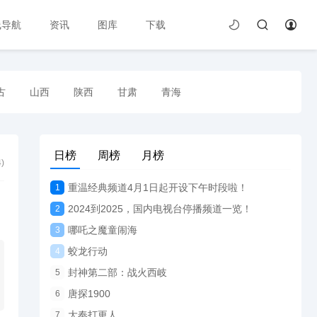
线导航
资讯
图库
下载
古
山西
陕西
甘肃
青海
日榜
周榜
月榜
4
)
重温经典频道4月1日起开设下午时段啦！
1
2024到2025，国内电视台停播频道一览！
2
哪吒之魔童闹海
3
蛟龙行动
4
封神第二部：战火西岐
5
唐探1900
6
大奉打更人
7