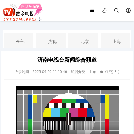
全部
央视
北京
上海
济南电视台新闻综合频道
天津
山东
江苏
浙江
收录时间：2025-06-02 11:10:46
所属分类：山东
点赞(
3
)
安徽
河北
黑龙江
吉林
辽宁
内蒙古
山西
陕西
甘肃
青海