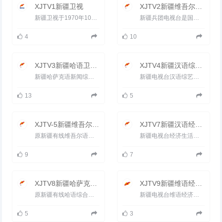
XJTV1新疆卫视
XJTV2新疆维吾尔语卫视
新疆卫视于1970年10月1日开播。1986年7月1日，新疆电视台维吾尔语、汉语节目正式上星传输，成为全国第一家上星...
新疆兵团电视台是国家广电总局批准的省级电视台。2005年，兵团电视台通过区网络和市网络公司传输，覆盖新疆乌鲁...
4
10
XJTV3新疆哈语卫视直播
XJTV4新疆汉语综艺频道
新疆哈萨克语新闻综合频道（XJTV-3）于2002年元月组建，下设三个部门和两个科室，即：哈语编辑部、社教部、文艺部、综...
新疆电视台汉语综艺频道(XJTV-4)（原影视文体频道）新疆电视台第四套节目是一个以时尚咨询节目及影视剧为主、力...
13
5
XJTV-5新疆维吾尔语影视频道
XJTV7新疆汉语经济生活频道
原新疆有线维吾尔语综合频道，新疆电视台维语综艺频道（XJTV-5）是以播出电影、文艺、娱乐休闲类节 目为主的综艺...
新疆电视台经济生活频道（XJTV-7）的前身是新疆经济电视台，简称&ldquo;新疆经视&rdquo;，新疆广播电视事业改革发展...
9
7
XJTV8新疆哈萨克语综艺频道
XJTV9新疆维语经济生活频道
原新疆有线哈语综合频道，新疆电视台哈语综艺频道是以休闲娱乐节目及影视剧为主，力求反映哈萨克族文化生活专业...
新疆电视台维语经济生活频道是以经济建设为中心，宣传自治区经济领域各项方针政策，深度透视经济现象，关注百姓经...
5
3