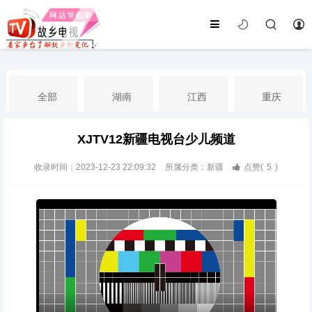
全部
湖南
江西
重庆
XJTV12新疆电视台少儿频道
湖北
河南
福建
广东
收录时间：2023-12-23 22:09:32
所属分类：新疆
点赞(
5
)
广西
云南
四川
贵州
海南
宁夏
西藏
新疆
港澳台
南海华语