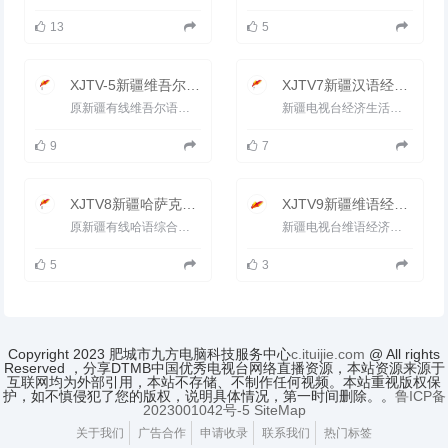
13
5
XJTV-5新疆维吾尔语影视频道
XJTV7新疆汉语经济生活频道
原新疆有线维吾尔语综合频道，新疆电视台维语综艺频道（XJTV-5）是以播出电影、文艺、娱乐休闲类节 目为主的综艺...
新疆电视台经济生活频道（XJTV-7）的前身是新疆经济电视台，简称&ldquo;新疆经视&rdquo;，新疆广播电视事业改革发展...
9
7
XJTV8新疆哈萨克语综艺频道
XJTV9新疆维语经济生活频道
原新疆有线哈语综合频道，新疆电视台哈语综艺频道是以休闲娱乐节目及影视剧为主，力求反映哈萨克族文化生活专业...
新疆电视台维语经济生活频道是以经济建设为中心，宣传自治区经济领域各项方针政策，深度透视经济现象，关注百姓经...
5
3
Copyright 2023 肥城市九方电脑科技服务中心
c.ituijie.com
@ All rights
Reserved ，分享DTMB中国优秀电视台网络直播资源，本站资源来源于
互联网均为外部引用，本站不存储、不制作任何视频。本站重视版权保
护，如不慎侵犯了您的版权，说明具体情况，第一时间删除。。
鲁ICP备
2023001042号-5
SiteMap
关于我们
广告合作
申请收录
联系我们
热门标签