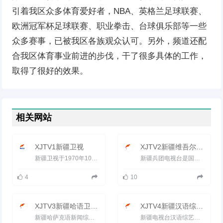
引着我区众多体育爱好者，NBA、英格兰足球联赛、
欧洲冠军杯足球联赛、职业拳击、台球俱乐部等一些
众多赛事，已被我区各族观众认可。另外，频道还配
合我区体育事业前进的步伐，干了很多具体的工作，
取得了很好的效果。
相关网站
XJTV1新疆卫视
XJTV2新疆维吾尔语卫视
新疆卫视于1970年10月1日开播。1986年7月1日，新疆电视台维吾尔语、汉语节目正式上星传输，成为全国第一家上星...
新疆兵团电视台是国家广电总局批准的省级电视台。2005年，兵团电视台通过区网络和市网络公司传输，覆盖新疆乌鲁...
4
10
XJTV3新疆哈语卫视直播
XJTV4新疆汉语综艺频道
新疆哈萨克语新闻综合频道（XJTV-3）于2002年元月组建，下设三个部门和两个科室，即：哈语编辑部、社教部、文艺部、综...
新疆电视台汉语综艺频道(XJTV-4)（原影视文体频道）新疆电视台第四套节目是一个以时尚咨询节目及影视剧为主、力...