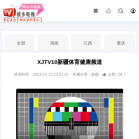
全部
湖南
江西
重庆
XJTV10新疆体育健康频道
湖北
河南
福建
广东
收录时间：2023-12-23 23:01:32
所属分类：新疆
点赞(
28
)
广西
云南
四川
贵州
海南
宁夏
西藏
新疆
港澳台
南海华语