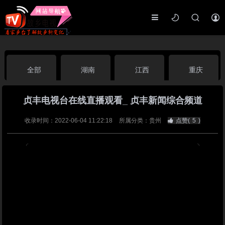
全部
湖南
江西
重庆
贞丰电视台在线直播观看_ 贞丰新闻综合频道
湖北
河南
福建
广东
收录时间：2022-06-04 11:22:18
所属分类：贵州
点赞(
5
)
广西
云南
四川
贵州
海南
宁夏
西藏
新疆
港澳台
南海华语