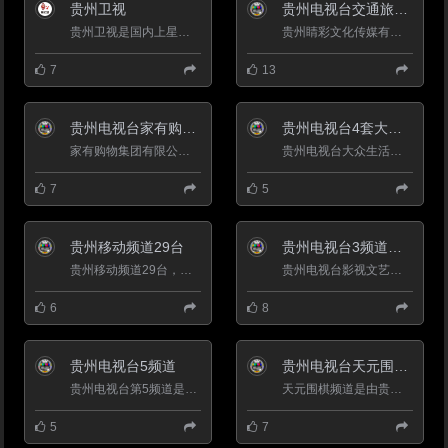
江大峡谷、贞丰古城；培育打造纳
贵州卫视
贵州电视台交通旅游频道TTS2
孔、必克、岩鱼、相湖等12个民
族特色乡村旅游示范点。
贵州卫视是国内上星时间最早、覆盖范围最广的省级卫星频道之一。以新闻和综合节目为主，2013年全年，贵州卫视在...
贵州睛彩文化传媒有限公司由贵州广电传媒集团主导、贵州中广传播有限公司、贵州省道路交通安全协会三家共同...
2019年，贞丰县下辖5个街道、9
个镇、3个乡 ，总人口42万 。
7
13
贵州电视台家有购物频道
贵州电视台4套大众生活频道
家有购物集团有限公司(国有企业)成立于2008年，注册资金1亿元人民币，定位&ldquo;家居用品，天天特价&rdquo;，为顾...
贵州电视台大众生活频道定位于时尚娱乐频道，频道口号&ldquo;i(爱)-生活、 真快乐&rdquo;频道整体编排围绕贵...
7
5
贵州移动频道29台
贵州电视台3频道影视文艺频道
贵州移动频道29台，贵州移动电视，播出电视节目有：高新新闻、睛彩天气、音悦v榜等等。贵州睛彩文化传媒有限公司...
贵州电视台影视文艺频道&mdash;&mdash;贵州女性喜好度最高的频道，是贵州省开播最早的王牌电视剧频道，同时也是...
6
8
贵州电视台5频道
贵州电视台天元围棋频道
贵州电视台第5频道是贵州电视台旗下的优质省级区域的传媒平台,截止到2008年6月,贵州电视台第5频道覆盖贵阳...
天元围棋频道是由贵州电视台创办，经国家广电总局批准，于2004年5月1日正式开播的全国首家以围棋为专业的数字付...
5
7