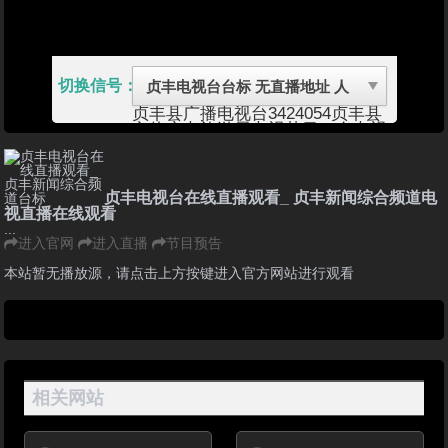
切换信号：
贞丰县广播电视台
3424054
贞丰县
文体广电旅游局
电视节目：在电视
公共频道的预留时段内插播当地新
闻和经济类、科技类、法制类、农
业类、重大活动类专题、有地方特
色的文艺节目以及广告等（有线）
贞丰电视台在线直播观看_ 贞丰新闻综合频道电
贞丰县，隶属于贵州省黔西南布依
视直播在线观看
族苗族自治州，位于云贵高原东
...
部，贵州省西南部，地处珠江水系
进入官网
进入直播
节目预告
西江上源北盘江畔，东与镇宁、望
谟，南与安龙、册亨，西与兴仁，
本站暂无播放源，请点击上方按键进入官方网站进行观看
北与关岭各县接壤。介于东经
105°25′—105°56′，北纬25°07′—
25°44′之间，东西宽52千米，南北
长67千米，总面积1511.9平方千
米。
贞丰县始建于唐代贞观年间，是黔
西南州与省会贵阳对接的北大门，
相关网站
贵州省第一个民族文化旅游试验
区，境内有国家4A级景区双乳
峰、三岔河，国家3A级景区北盘