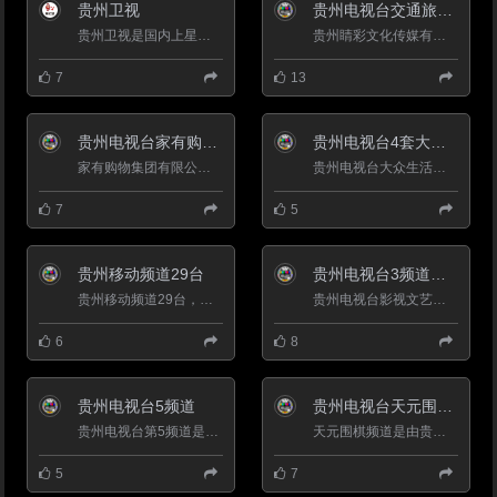
岭，大小河流共40余条，属亚热
贵州卫视
贵州电视台交通旅游频道TTS2
带季风气候。农作物品种以水稻、
玉米、小麦、薯类、油菜籽为主。
贵州卫视是国内上星时间最早、覆盖范围最广的省级卫星频道之一。以新闻和综合节目为主，2013年全年，贵州卫视在...
贵州睛彩文化传媒有限公司由贵州广电传媒集团主导、贵州中广传播有限公司、贵州省道路交通安全协会三家共同...
先后被列为国家农业综合开发县、
商品粮基地县、重点产煤县等荣
7
13
誉。 六枝特区也是贵州省资源型
城市可持续发展示范区和贵州省资
源型城市转型发展先导区；煤炭、
机械、电力、建筑材料、食品加工
贵州电视台家有购物频道
贵州电视台4套大众生活频道
等行业形成了地方的发展主要格
家有购物集团有限公司(国有企业)成立于2008年，注册资金1亿元人民币，定位&ldquo;家居用品，天天特价&rdquo;，为顾...
贵州电视台大众生活频道定位于时尚娱乐频道，频道口号&ldquo;i(爱)-生活、 真快乐&rdquo;频道整体编排围绕贵...
局。
7
5
贵州移动频道29台
贵州电视台3频道影视文艺频道
贵州移动频道29台，贵州移动电视，播出电视节目有：高新新闻、睛彩天气、音悦v榜等等。贵州睛彩文化传媒有限公司...
贵州电视台影视文艺频道&mdash;&mdash;贵州女性喜好度最高的频道，是贵州省开播最早的王牌电视剧频道，同时也是...
6
8
贵州电视台5频道
贵州电视台天元围棋频道
贵州电视台第5频道是贵州电视台旗下的优质省级区域的传媒平台,截止到2008年6月,贵州电视台第5频道覆盖贵阳...
天元围棋频道是由贵州电视台创办，经国家广电总局批准，于2004年5月1日正式开播的全国首家以围棋为专业的数字付...
5
7