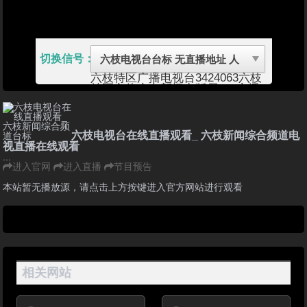
切换信号：
六枝特区广播电视台
3424063
六枝
特区文体广电新闻出版局
1、广播
节目（无线和有线） 2、电视节
目：在电视公共频道的预留时段内
插播当地新闻和经济类、科技类、
法制类、农业类、重大活动类专
六枝电视台在线直播观看_ 六枝新闻综合频道电
题、有地方特色的文艺节目以及广
视直播在线观看
告等（有线）
...
六枝特区属六盘水市辖区域，位于
进入官网
进入直播
节目预告
贵州省西部，是中国唯一以“特
区”命名的行政区划。系“三线建
本站暂无播放源，请点击上方按键进入官方网站进行观看
设”时期由原“六枝特区”与“郎岱
县”合并而成。东临本省的普定、
镇宁两县，西接普安、晴隆、水城
三县，南连关岭县，北靠织金、纳
雍县，总面积1792平方公里。
2015年底辖3个街道、9个镇、6个
乡（其中5个民族乡），常住人口
相关网站
49.46万，境内居住32个民族。
六枝特区地处“中国凉都”六盘水市
的东大门，长江、珠江水系的分水