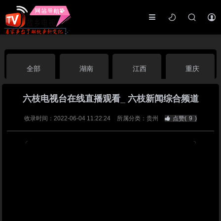
全部
湖南
江西
重庆
六枝电视台在线直播观看_ 六枝新闻综合频道
湖北
河南
福建
广东
收录时间：2022-06-04 11:22:24
所属分类：贵州
点赞(
9
)
广西
云南
四川
贵州
海南
宁夏
西藏
新疆
港澳台
南海华语