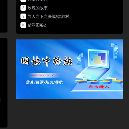
玫瑰的故事
8
异人之下之决战!碧游村
9
猎罪图鉴2
10
积