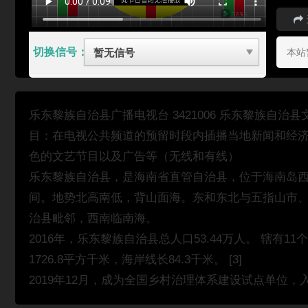
切换信号：
本站
乐东黎族自治县广播电视台 3421006 乐东黎族自
目：在电视公共频道的预留时段内插播当地新闻和经
色的文艺节目以及广告等（无线和有线）
乐东黎族自治县，是海南省直管自治县，位于海南岛西南部。介于北
间。地势北高南低，背山面海。东和东北与五指山市
治县毗邻，西南临南海。
2016年，乐东黎族自治县总人口53.44万人。 辖有1
1726.8平方千米，海岸线长84.3千米。 [3]
2019年12月，成为全国乡村治理体系建设试点单位