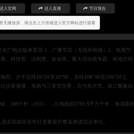
进入官网
进入直播
节目预告
暂无播放源，请点击上方按键进入官方网站进行观看
治县文化广电出版体育局 1、广播节目（无线和有线）2、电视节
济类、科技类、法制类、农业类、重大活动类专题、有地方特
纬18°24′至18°58′，东经108°39′至109°24′之
、白沙县接壤，东南与三亚市交界，北与东方市、昌江黎族自
1个镇，188个村（社区），占地面积2765.5平方千米，海域面
，入选全国农民合作社质量提升整县推进试点单位。