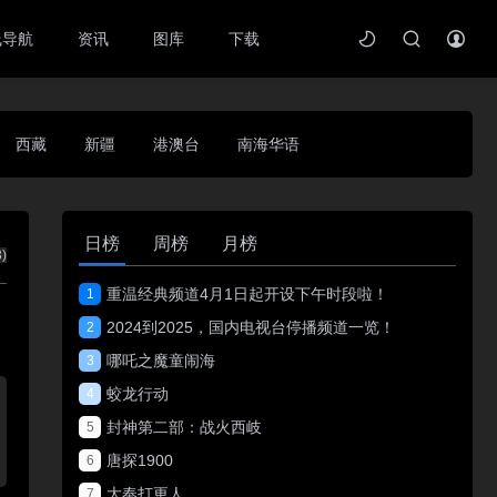
线导航
资讯
图库
下载
西藏
新疆
港澳台
南海华语
日榜
周榜
月榜
3
)
重温经典频道4月1日起开设下午时段啦！
1
2024到2025，国内电视台停播频道一览！
2
哪吒之魔童闹海
3
蛟龙行动
4
封神第二部：战火西岐
5
唐探1900
6
大奉打更人
7