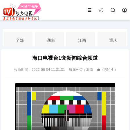
全部
湖南
江西
重庆
海口电视台1套新闻综合频道
湖北
河南
福建
广东
收录时间：2022-06-04 11:31:31
所属分类：海南
点赞(
4
)
广西
云南
四川
贵州
海南
宁夏
西藏
新疆
港澳台
南海华语