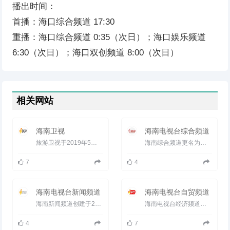
播出时间：
首播：海口综合频道 17:30
重播：海口综合频道 0:35（次日）；海口娱乐频道
6:30（次日）；海口双创频道 8:00（次日）
相关网站
海南卫视
海南电视台综合频道
旅游卫视于2019年5月1日零点起正式更名为海南卫视，启用新呼号、新台标、新节目编排。 升级后的海南卫视将延...
海南综合频道更名为海南经济频道，请知悉。海南综合频道（海南广播电视台第一频道）是倍受海南人民信赖的新闻媒体...
7
4
海南电视台新闻频道
海南电视台自贸频道
海南新闻频道创建于2009年 是海南唯一全天候全资讯频道 定位&ldquo;高端、专业&rdquo;， 致力打造本土最具&ld...
海南电视台经济频道是海南广电旗下的地面主频道，是海南收视份额和收视率最高的电视频道。有《直播海南》、《...
4
7